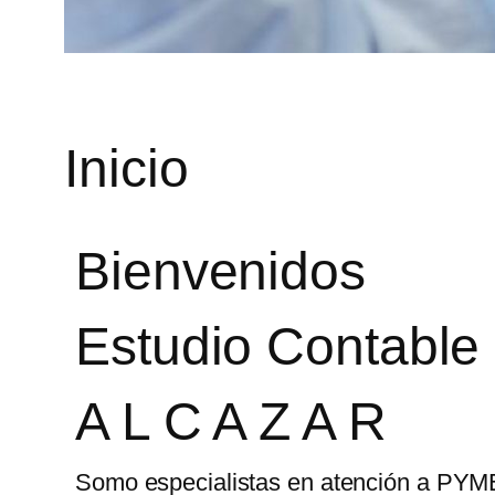
Inicio
Bienvenidos
Estudio Contable 
A L C A Z A R
Somo especialistas en atención a PYM