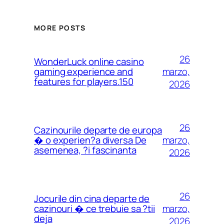
MORE POSTS
26
WonderLuck online casino
marzo,
gaming experience and
features for players.150
2026
26
Cazinourile departe de europa
marzo,
� o experien?a diversa De
asemenea, ?i fascinanta
2026
26
Jocurile din cina departe de
marzo,
cazinouri � ce trebuie sa ?tii
deja
2026