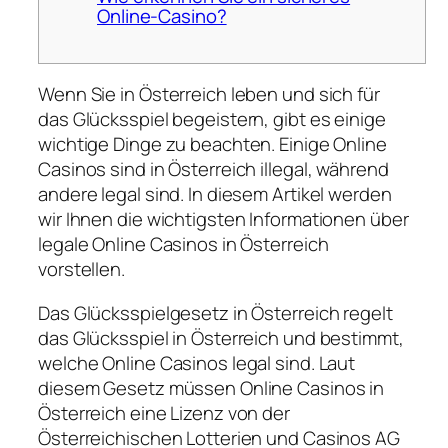
Online-Casino?
Wenn Sie in Österreich leben und sich für
das Glücksspiel begeistern, gibt es einige
wichtige Dinge zu beachten. Einige Online
Casinos sind in Österreich illegal, während
andere legal sind. In diesem Artikel werden
wir Ihnen die wichtigsten Informationen über
legale Online Casinos in Österreich
vorstellen.
Das Glücksspielgesetz in Österreich regelt
das Glücksspiel in Österreich und bestimmt,
welche Online Casinos legal sind. Laut
diesem Gesetz müssen Online Casinos in
Österreich eine Lizenz von der
Österreichischen Lotterien und Casinos AG