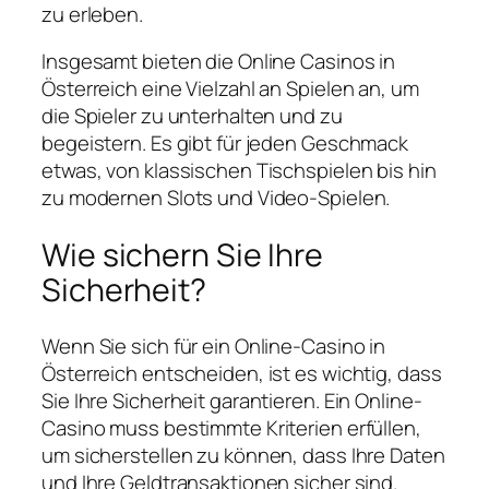
zu erleben.
Insgesamt bieten die Online Casinos in
Österreich eine Vielzahl an Spielen an, um
die Spieler zu unterhalten und zu
begeistern. Es gibt für jeden Geschmack
etwas, von klassischen Tischspielen bis hin
zu modernen Slots und Video-Spielen.
Wie sichern Sie Ihre
Sicherheit?
Wenn Sie sich für ein Online-Casino in
Österreich entscheiden, ist es wichtig, dass
Sie Ihre Sicherheit garantieren. Ein Online-
Casino muss bestimmte Kriterien erfüllen,
um sicherstellen zu können, dass Ihre Daten
und Ihre Geldtransaktionen sicher sind.