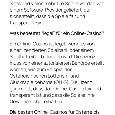
Slots und vieles mehr. Die Spiele werden von
einem Software-Provider geliefert, der
sicherstellt, dass die Spiele fair und
transparent sind.
Was bedeutet “legal” für ein Online-Casino?
Ein Online-Casino ist legal, wenn es von
einer lizenzierten Spielbank oder einem
Spielbetreiber betrieben wird. Die Lizenz
muss von einer autorisierten Behörde erteilt
werden, wie zum Beispiel der
Österreichischen Lotterien- und
Glücksspielbehörde (ÖLLG). Die Lizenz
garantiert, dass das Online-Casino fair und
transparent ist und dass die Spieler ihre
Gewinne sicher erhalten.
Die besten Online-Casinos für Österreich