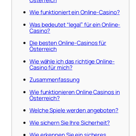
Wie funktioniert ein Online-Casino?
Was bedeutet “legal” für ein Online-
Casino?
Die besten Online-Casinos für
Österreich
Wie wähle ich das richtige Online-
Casino für mich?
Zusammenfassung
Wie funktionieren Online Casinos in
Österreich?
Welche Spiele werden angeboten?
Wie sichern Sie Ihre Sicherheit?
Wie erkennen Sie ein sicheres