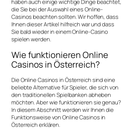
haben auch einige wichtige Dinge beachtet,
die Sie bei der Auswahl eines Online-
Casinos beachten sollten. Wir hoffen, dass
Ihnen dieser Artikel hilfreich war und dass
Sie bald wieder in einem Online-Casino
spielen werden.
Wie funktionieren Online
Casinos in Österreich?
Die Online Casinos in Österreich sind eine
beliebte Alternative für Spieler, die sich von
den traditionellen Spielbanken abheben
möchten. Aber wie funktionieren sie genau?
In diesem Abschnitt werden wir Ihnen die
Funktionsweise von Online Casinos in
Österreich erklären.