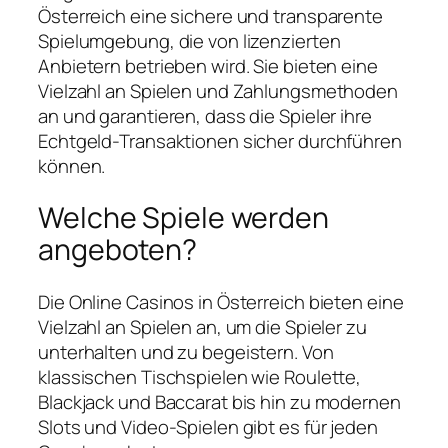
Österreich eine sichere und transparente
Spielumgebung, die von lizenzierten
Anbietern betrieben wird. Sie bieten eine
Vielzahl an Spielen und Zahlungsmethoden
an und garantieren, dass die Spieler ihre
Echtgeld-Transaktionen sicher durchführen
können.
Welche Spiele werden
angeboten?
Die Online Casinos in Österreich bieten eine
Vielzahl an Spielen an, um die Spieler zu
unterhalten und zu begeistern. Von
klassischen Tischspielen wie Roulette,
Blackjack und Baccarat bis hin zu modernen
Slots und Video-Spielen gibt es für jeden