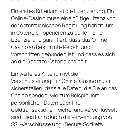
Ein erstes Kriterium ist die Lizenzierung. Ein
Online-Casino muss eine gültige Lizenz von
der österreichischen Regierung haben, um
in Österreich operieren zu dürfen. Eine
Lizenzierung garantiert, dass das Online-
Casino an bestimmte Regeln und
Vorschriften gebunden ist und dass es sich
an die Gesetze Österreichs hält.
Ein weiteres Kriterium ist die
Verschlüsselung. Ein Online-Casino muss
sicherstellen, dass alle Daten, die Sie an das
Casino senden, wie zum Beispiel Ihre
persönlichen Daten oder Ihre
Geldtransaktionen, sicher und verschlüsselt
sind. Dies kann durch die Verwendung von
SSL-Verschlüsselung (Secure Sockets