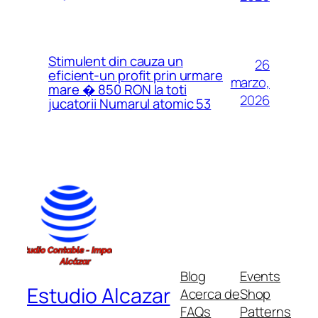
Stimulent din cauza un
26
eficient-un profit prin urmare
marzo,
mare � 850 RON la toti
2026
jucatorii Numarul atomic 53
Blog
Events
Estudio Alcazar
Acerca de
Shop
FAQs
Patterns