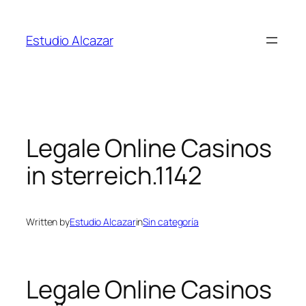
Saltar
al
Estudio Alcazar
contenido
Legale Online Casinos
in sterreich.1142
Written by
Estudio Alcazar
in
Sin categoría
Legale Online Casinos