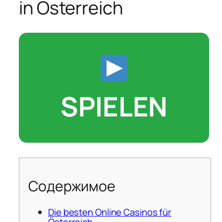
in Österreich
SPIELEN
Содержимое
Die besten Online Casinos für
Österreich