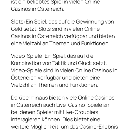
ist ein beliebtes Spiel in vielen Online
Casinos in Österreich.
Slots: Ein Spiel, das auf die Gewinnung von
Geld setzt. Slots sind in vielen Online
Casinos in Österreich verfügbar und bieten
eine Vielzahl an Themen und Funktionen.
Video-Spiele: Ein Spiel, das auf die
Kombination von Taktik und Glück setzt.
Video-Spiele sind in vielen Online Casinos in
Österreich verfügbar und bieten eine
Vielzahl an Themen und Funktionen.
Darüber hinaus bieten viele Online Casinos
in Österreich auch Live-Casino-Spiele an,
bei denen Spieler mit Live-Croupiers
interagieren können. Dies bietet eine
weitere Möglichkeit, um das Casino-Erlebnis