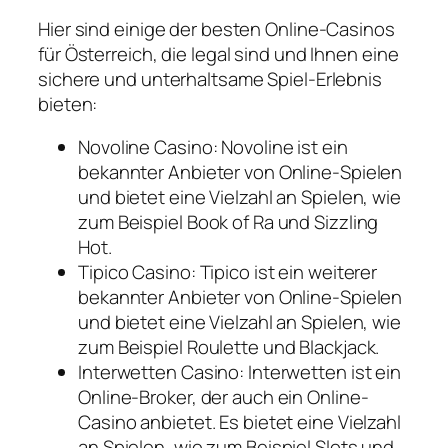
Hier sind einige der besten Online-Casinos
für Österreich, die legal sind und Ihnen eine
sichere und unterhaltsame Spiel-Erlebnis
bieten:
Novoline Casino: Novoline ist ein
bekannter Anbieter von Online-Spielen
und bietet eine Vielzahl an Spielen, wie
zum Beispiel Book of Ra und Sizzling
Hot.
Tipico Casino: Tipico ist ein weiterer
bekannter Anbieter von Online-Spielen
und bietet eine Vielzahl an Spielen, wie
zum Beispiel Roulette und Blackjack.
Interwetten Casino: Interwetten ist ein
Online-Broker, der auch ein Online-
Casino anbietet. Es bietet eine Vielzahl
an Spielen, wie zum Beispiel Slots und