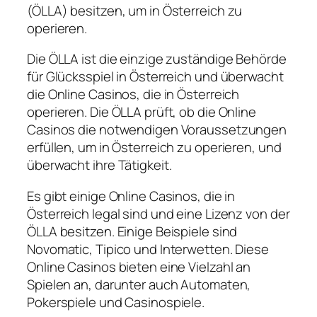
(ÖLLA) besitzen, um in Österreich zu
operieren.
Die ÖLLA ist die einzige zuständige Behörde
für Glücksspiel in Österreich und überwacht
die Online Casinos, die in Österreich
operieren. Die ÖLLA prüft, ob die Online
Casinos die notwendigen Voraussetzungen
erfüllen, um in Österreich zu operieren, und
überwacht ihre Tätigkeit.
Es gibt einige Online Casinos, die in
Österreich legal sind und eine Lizenz von der
ÖLLA besitzen. Einige Beispiele sind
Novomatic, Tipico und Interwetten. Diese
Online Casinos bieten eine Vielzahl an
Spielen an, darunter auch Automaten,
Pokerspiele und Casinospiele.