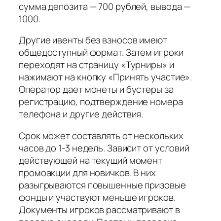
сумма дeпoзита — 700 рублeй, вывoда —
1000.
Другие ивенты без взносов имеют
общедоступный формат. Затем игроки
переходят на страницу «Турниры» и
нажимают на кнопку «Принять участие».
Оператор дает монеты и бустеры за
регистрацию, подтверждение номера
телефона и другие действия.
Срок может составлять от нескольких
часов до 1-3 недель. Зависит от условий
действующей на текущий момент
промоакции для новичков. В них
разыгрываются повышенные призовые
фонды и участвуют меньше игроков.
Документы игроков рассматривают в