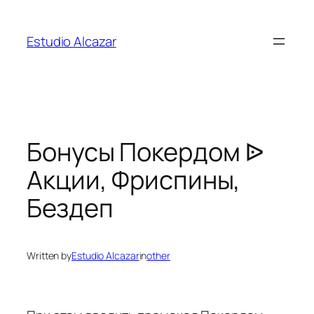
Saltar
al
Estudio Alcazar
contenido
Бонусы Покердом ᐉ
Акции, Фриспины,
Бездеп
Written by
Estudio Alcazar
in
other