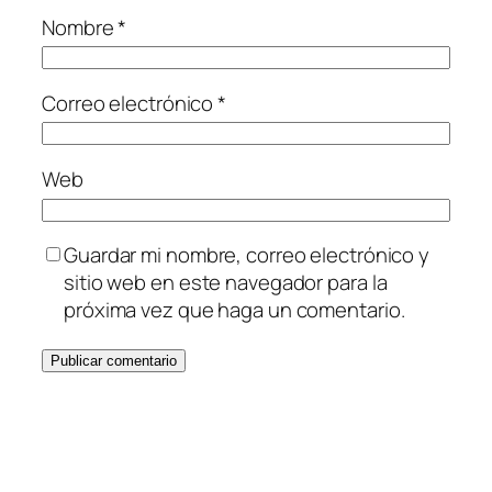
Nombre
*
Correo electrónico
*
Web
Guardar mi nombre, correo electrónico y
sitio web en este navegador para la
próxima vez que haga un comentario.