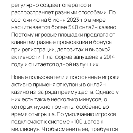
регулярно создает оператор и
распространяет разными способами. По
состоянию на 6 июня 2023-го в мире
насчитывается более 540 онлайн казино.
Поэтому игровые площадки предлагают
клиентам разные промоакции и бонусы
при регистрации, депозитах и высокой
активности. Платформа запущена в 2014
году и считается одной из лучших.
Новые пользователи и постоянные игроки
активно применяют купоны в онлайн
казино из-за ряда преимуществ. Однако у
них есть также несколько минусов, о
которых нужно помнить, особенно во
время отыгрыша. По умолчанию игроков
подключают к системе «100 шагов к
миллиону». Чтобы сменить ее, требуется