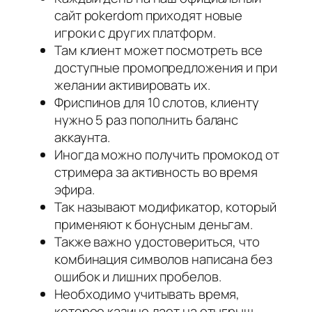
сайт pokerdom приходят новые
игроки с других платформ.
Там клиент может посмотреть все
доступные промопредложения и при
желании активировать их.
Фриспинов для 10 слотов, клиенту
нужно 5 раз пополнить баланс
аккаунта.
Иногда можно получить промокод от
стримера за активность во время
эфира.
Так называют модификатор, который
применяют к бонусным деньгам.
Также важно удостовериться, что
комбинация символов написана без
ошибок и лишних пробелов.
Необходимо учитывать время,
которое казино дает на отыгрыш.