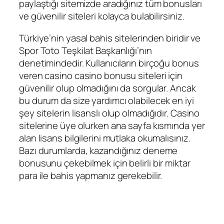
paylaştığı sitemizde aradığınız tüm bonusları
ve güvenilir siteleri kolayca bulabilirsiniz.
Türkiye’nin yasal bahis sitelerinden biridir ve
Spor Toto Teşkilat Başkanlığı’nın
denetimindedir. Kullanıcıların birçoğu bonus
veren casino casino bonusu siteleri için
güvenilir olup olmadığını da sorgular. Ancak
bu durum da size yardımcı olabilecek en iyi
şey sitelerin lisanslı olup olmadığıdır. Casino
sitelerine üye olurken ana sayfa kısmında yer
alan lisans bilgilerini mutlaka okumalısınız.
Bazı durumlarda, kazandığınız deneme
bonusunu çekebilmek için belirli bir miktar
para ile bahis yapmanız gerekebilir.